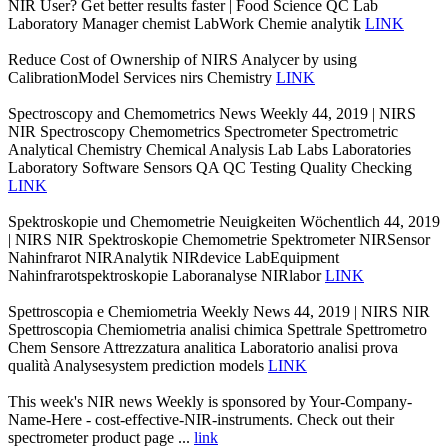
NIR User? Get better results faster | Food Science QC Lab
Laboratory Manager chemist LabWork Chemie analytik
LINK
Reduce Cost of Ownership of NIRS Analycer by using
CalibrationModel Services nirs Chemistry
LINK
Spectroscopy and Chemometrics News Weekly 44, 2019 | NIRS
NIR Spectroscopy Chemometrics Spectrometer Spectrometric
Analytical Chemistry Chemical Analysis Lab Labs Laboratories
Laboratory Software Sensors QA QC Testing Quality Checking
LINK
Spektroskopie und Chemometrie Neuigkeiten Wöchentlich 44, 2019
| NIRS NIR Spektroskopie Chemometrie Spektrometer NIRSensor
Nahinfrarot NIRAnalytik NIRdevice LabEquipment
Nahinfrarotspektroskopie Laboranalyse NIRlabor
LINK
Spettroscopia e Chemiometria Weekly News 44, 2019 | NIRS NIR
Spettroscopia Chemiometria analisi chimica Spettrale Spettrometro
Chem Sensore Attrezzatura analitica Laboratorio analisi prova
qualità Analysesystem prediction models
LINK
This week's NIR news Weekly is sponsored by Your-Company-
Name-Here - cost-effective-NIR-instruments. Check out their
spectrometer product page ...
link