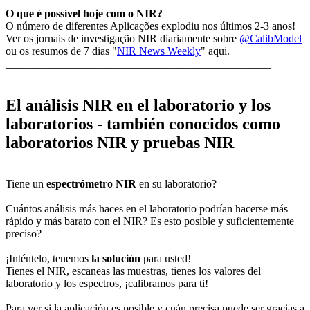
O que é possível hoje com o NIR?
O número de diferentes Aplicações explodiu nos últimos 2-3 anos!
Ver os jornais de investigação NIR diariamente sobre
@CalibModel
ou os resumos de 7 dias "
NIR News Weekly
" aqui.
________________________________________________
El análisis NIR en el laboratorio y los
laboratorios - también conocidos como
laboratorios NIR y pruebas NIR
Tiene un
espectrómetro NIR
en su laboratorio?
Cuántos análisis más haces en el laboratorio podrían hacerse más
rápido y más barato con el NIR? Es esto posible y suficientemente
preciso?
¡Inténtelo, tenemos
la solución
para usted!
Tienes el NIR, escaneas las muestras, tienes los valores del
laboratorio y los espectros, ¡calibramos para ti!
Para ver si la aplicación es posible y cuán precisa puede ser gracias a