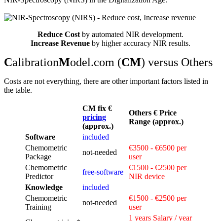
Reduce Cost
by automated NIR development.
Increase Revenue
by higher accuracy NIR results.
C
alibration
M
odel.com (
CM
) versus Others
Costs are not everything, there are other important factors listed in
the table.
CM fix €
Others € Price
pricing
Range (approx.)
(approx.)
Software
included
Chemometric
€3500 - €6500 per
not‑needed
Package
user
Chemometric
€1500 - €2500 per
free‑software
Predictor
NIR device
Knowledge
included
Chemometric
€1500 - €2500 per
not‑needed
Training
user
1 years Salary / year