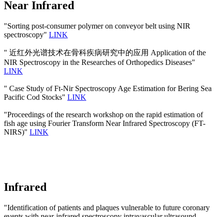
Near Infrared
"Sorting post-consumer polymer on conveyor belt using NIR
spectroscopy"
LINK
" 近红外光谱技术在骨科疾病研究中的应用 Application of the
NIR Spectroscopy in the Researches of Orthopedics Diseases"
LINK
" Case Study of Ft-Nir Spectroscopy Age Estimation for Bering Sea
Pacific Cod Stocks"
LINK
"Proceedings of the research workshop on the rapid estimation of
fish age using Fourier Transform Near Infrared Spectroscopy (FT-
NIRS)"
LINK
Infrared
"Identification of patients and plaques vulnerable to future coronary
events with near-infrared spectroscopy intravascular ultrasound