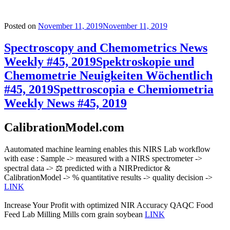
Posted on
November 11, 2019
November 11, 2019
Spectroscopy and Chemometrics News
Weekly #45, 2019
Spektroskopie und
Chemometrie Neuigkeiten Wöchentlich
#45, 2019
Spettroscopia e Chemiometria
Weekly News #45, 2019
CalibrationModel.com
Aautomated machine learning enables this NIRS Lab workflow
with ease : Sample -> measured with a NIRS spectrometer ->
spectral data -> ⚖️ predicted with a NIRPredictor &
CalibrationModel -> % quantitative results -> quality decision ->
LINK
Increase Your Profit with optimized NIR Accuracy QAQC Food
Feed Lab Milling Mills corn grain soybean
LINK