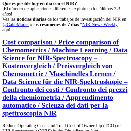
Qué es posible hoy en día con el NIR?
¡El número de aplicaciones diferentes explotó en los últimos 2-3
años!
Vea las
noticias diarias
de los trabajos de investigación del NIR en
@CalibModel
o los
resúmenes de 7 días
"
NIR News Weekly
"
aquí.
Cost comparison / Price comparison of
Chemometrics / Machine Learning / Data
Science for NIR-Spectroscopy –
Kostenvergleich / Preisvergleich von
Chemometrie / Maschinelles Lernen /
Data Science für die NIR-Spektroskopie –
Confronto dei costi / Confronto dei prezzi
della chemiometria / Apprendimento
automatico / Scienza dei dati per la
spettroscopia NIR
Reduce Operating Costs and Total Cost of Ownership (TCO) of
NIR-Spectroscopy (NIRS) in the Digitalization Age.