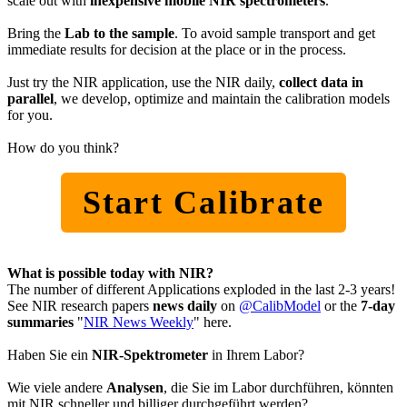
scale out with
inexpensive mobile NIR spectrometers
.
Bring the
Lab to the sample
. To avoid sample transport and get
immediate results for decision at the place or in the process.
Just try the NIR application, use the NIR daily,
collect data in
parallel
, we develop, optimize and maintain the calibration models
for you.
How do you think?
Start Calibrate
What is possible today with NIR?
The number of different Applications exploded in the last 2-3 years!
See NIR research papers
news daily
on
@CalibModel
or the
7-day
summaries
"
NIR News Weekly
" here.
Haben Sie ein
NIR-Spektrometer
in Ihrem Labor?
Wie viele andere
Analysen
, die Sie im Labor durchführen, könnten
mit NIR schneller und billiger durchgeführt werden?