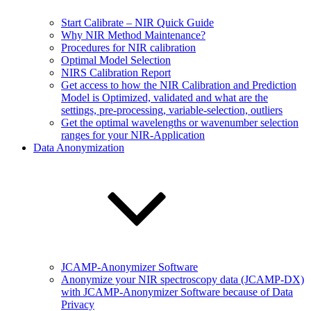
Start Calibrate – NIR Quick Guide
Why NIR Method Maintenance?
Procedures for NIR calibration
Optimal Model Selection
NIRS Calibration Report
Get access to how the NIR Calibration and Prediction
Model is Optimized, validated and what are the
settings, pre-processing, variable-selection, outliers
Get the optimal wavelengths or wavenumber selection
ranges for your NIR-Application
Data Anonymization
JCAMP-Anonymizer Software
Anonymize your NIR spectroscopy data (JCAMP-DX)
with JCAMP-Anonymizer Software because of Data
Privacy