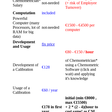
Chemometrician*
not‑needed
(+ risk of Employee
Salary
Turnover)
Computation
included
Powerful
Computer (many
€1500 - €4500 per
Processors, lot of
not‑needed
computer
RAM for big
data)
Development
fix price
and Usage
€80 - €150
/ hour
of Chemometrician*
Development of
using a Chemometric
€128
a Calibration
Software (click and
wait) and applying
it's knowledge
Usage of a
€60 / year
Calibration
initial (min €8000 ,
max €15500)
€178 in first
+ 2 * (2 - 4)(hour to
year
cost same! as CM