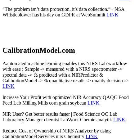
“The problem isn’t data protection, it’s data collection.” - NSA
Whistleblower has his day on GDPR at WebSummit
LINK
CalibrationModel.com
Aautomated machine learning enables this NIRS Lab workflow
with ease : Sample -> measured with a NIRS spectrometer ->
spectral data -> ⚖️ predicted with a NIRPredictor &
CalibrationModel -> % quantitative results -> quality decision ->
LINK
Increase Your Profit with optimized NIR Accuracy QAQC Food
Feed Lab Milling Mills corn grain soybean
LINK
NIR User? Get better results faster | Food Science QC Lab
Laboratory Manager chemist LabWork Chemie analytik
LINK
Reduce Cost of Ownership of NIRS Analycer by using
CalibrationModel Services nirs Chemistry
LINK