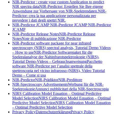
NIR-Predictor : create your custom Application to predict
NIR spectra data
NIR-Predictor: Erstellen Sie Ihre eigene
Anwendung zur Vorhersage von NIR-Spektrendaten.
NIR-
Predictor: crea la tua applicazione personalizzata per
prevedere i dati degli spettri NIR.
NIR-Predictor JCAMP
NIR-Predictor JCAMP
NIR-Predictor
JCAMP
NIR-Predictor Release Notes
NIR-Predictor Release
Notes
Note di pubblicazione NIR-Predictor
NIR-Predictor software package for near infrared
spectroscopy (NIRS) spectral analysis, Tutorial Demo Videos
– How to use
NIR-Predictor Softwarepaket für die
Spektralanalyse der Nahinfrarotspektroskopie (NIRS),
Tutorial Demo-Videos – Gebrauchsanweisung
Pacchetto
software NIR-Predictor per l’analisi spettrale della
spettroscopia nel vicino infrarosso (NIRS), Video Tutorial
Demo – Come si usa
NIR-Predictor
NIR-Prädiktor
NIR-Predittore
NIR-Spectroscopy Advertisements
Werbung für die NIR-
Spektroskopie
Annunci pubblicitari della NIR-Spectroscopia
NIRS Calibration Model Equation – Optimal Predictive
Model Selection
NIRS Calibration Model Equation – Optimal
Predictive Model Selection
NIRS Calibration Model Equation
– Optimal Predictive Model Selection
Privacy Policy
Datenschutzerklärung
Privacy Policy