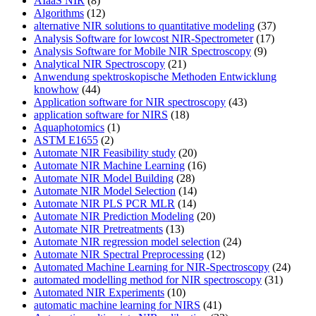
AIaaS NIR
(8)
Algorithms
(12)
alternative NIR solutions to quantitative modeling
(37)
Analysis Software for lowcost NIR-Spectrometer
(17)
Analysis Software for Mobile NIR Spectroscopy
(9)
Analytical NIR Spectroscopy
(21)
Anwendung spektroskopische Methoden Entwicklung
knowhow
(44)
Application software for NIR spectroscopy
(43)
application software for NIRS
(18)
Aquaphotomics
(1)
ASTM E1655
(2)
Automate NIR Feasibility study
(20)
Automate NIR Machine Learning
(16)
Automate NIR Model Building
(28)
Automate NIR Model Selection
(14)
Automate NIR PLS PCR MLR
(14)
Automate NIR Prediction Modeling
(20)
Automate NIR Pretreatments
(13)
Automate NIR regression model selection
(24)
Automate NIR Spectral Preprocessing
(12)
Automated Machine Learning for NIR-Spectroscopy
(24)
automated modelling method for NIR spectroscopy
(31)
Automated NIR Experiments
(10)
automatic machine learning for NIRS
(41)