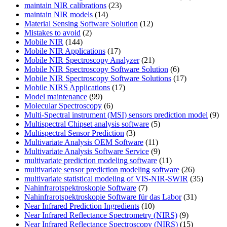
maintain NIR calibrations
(23)
maintain NIR models
(14)
Material Sensing Software Solution
(12)
Mistakes to avoid
(2)
Mobile NIR
(144)
Mobile NIR Applications
(17)
Mobile NIR Spectroscopy Analyzer
(21)
Mobile NIR Spectroscopy Software Solution
(6)
Mobile NIR Spectroscopy Software Solutions
(17)
Mobile NIRS Applications
(17)
Model maintenance
(99)
Molecular Spectroscopy
(6)
Multi-Spectral instrument (MSI) sensors prediction model
(9)
Multispectral Chipset analysis software
(5)
Multispectral Sensor Prediction
(3)
Multivariate Analysis OEM Software
(11)
Multivariate Analysis Software Service
(9)
multivariate prediction modeling software
(11)
multivariate sensor prediction modeling software
(26)
multivariate statistical modeling of VIS-NIR-SWIR
(35)
Nahinfrarotspektroskopie Software
(7)
Nahinfrarotspektroskopie Software für das Labor
(31)
Near Infrared Prediction Ingredients
(10)
Near Infrared Reflectance Spectrometry (NIRS)
(9)
Near Infrared Reflectance Spectroscopy (NIRS)
(15)