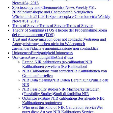
News #34, 2016
Spectroscopy and Chemometrics News Weekly #51,
2019
Spektroskopie und Chemometrie Neuigkeiten
Wöchentlich #51, 2019
Spettroscopia e Chemiometria Weekly
News #51, 2019
Terms of Service
Terms of Service
Terms of Service
Theory of Sampling (TOS)
Theorie der Probennahme
Teoria
del campionamento (TOS)
Trust and Anonymization does not contradict
Vertrauen und
Anonymisierung stehen nicht im Widerspruch
zueinander
Fiducia e anonimizzazione non contraddice
Uniqueness
Einzigartigkeit
Uniqueness
Use cases
Anwendungsfälle
Casi d’uso
Extend NIR calibrations (re-calibration)
NIR
Kalibrationen erweitern (Re-Kalibration)
NIR Calibrations from scratch
NIR Kalibrationen von
Grund auf erstellen
NIR Data cleaning
NIR Daten Bereinigung
Pulizia dati
NIR
NIR Feasibility studies
NIR Machbarkeitsstudien
(Feasibility Studies)
Studi di fattibilità NIR
Optimize existing NIR calibrations
Bestehende NIR
Kalibrationen optimieren
Who uses this kind of NIR Calibration Service
Wer
nutzt diese Art von NIR Kalibrations Service