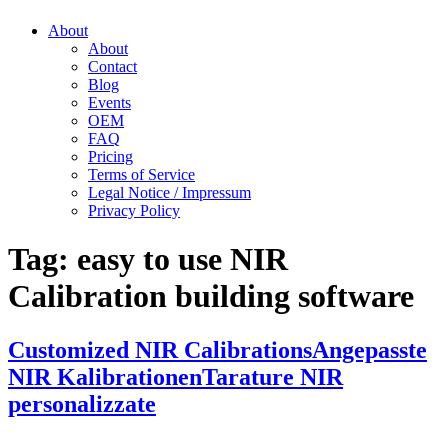
About
About
Contact
Blog
Events
OEM
FAQ
Pricing
Terms of Service
Legal Notice / Impressum
Privacy Policy
Tag:
easy to use NIR
Calibration building software
Customized NIR Calibrations
Angepasste
NIR Kalibrationen
Tarature NIR
personalizzate