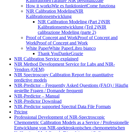
Kalibrationen
Tarature NIR personalizzate
How it works
Wie es funktioniert
Come funziona
NIR Calibration Modeling
NIR
Kalibrationsentwicklung
NIR Calibration Modeling (Part 2)
NIR
Kalibrationsentwicklung (Teil 2)
NIR
calibrazione Modeling (parte 2)
Proof of Concept and Work
Proof of Concept and
Work
Proof of Concept and Work
White Paper
White Paper
Libro bianco
Thank You
Danke
Grazie
NIR Calibration Service explained
NIR Method Development Service for Labs and NIR-
Vendors (OEM)
NIR Spectroscopy Calibration Report for quantitative
predictive models
NIR-Predictor – Frequently Asked Questions (FAQ) / Häufig
gestellte Fragen / Domande frequenti
NIR-Predictor – Manual
NIR-Predictor Download
NIR-Predictor supported Spectral Data File Formats
Pricing
Professional Development of NIR‑Spectroscopic
Chemometric Calibration Models as a Service / Professionelle
Entwicklung von NIR‑spektroskopischen chemometrischen