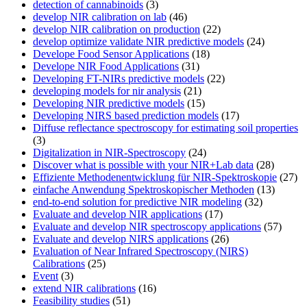
detection of cannabinoids
(3)
develop NIR calibration on lab
(46)
develop NIR calibration on production
(22)
develop optimize validate NIR predictive models
(24)
Develope Food Sensor Applications
(18)
Develope NIR Food Applications
(31)
Developing FT-NIRs predictive models
(22)
developing models for nir analysis
(21)
Developing NIR predictive models
(15)
Developing NIRS based prediction models
(17)
Diffuse reflectance spectroscopy for estimating soil properties
(3)
Digitalization in NIR-Spectroscopy
(24)
Discover what is possible with your NIR+Lab data
(28)
Effiziente Methodenentwicklung für NIR-Spektroskopie
(27)
einfache Anwendung Spektroskopischer Methoden
(13)
end-to-end solution for predictive NIR modeling
(32)
Evaluate and develop NIR applications
(17)
Evaluate and develop NIR spectroscopy applications
(57)
Evaluate and develop NIRS applications
(26)
Evaluation of Near Infrared Spectroscopy (NIRS)
Calibrations
(25)
Event
(3)
extend NIR calibrations
(16)
Feasibility studies
(51)