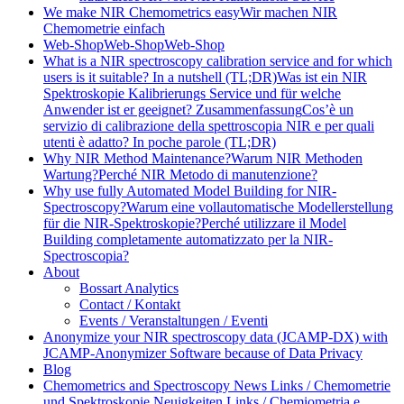
We make NIR Chemometrics easy
Wir machen NIR
Chemometrie einfach
Web-Shop
Web-Shop
Web-Shop
What is a NIR spectroscopy calibration service and for which
users is it suitable? In a nutshell (TL;DR)
Was ist ein NIR
Spektroskopie Kalibrierungs Service und für welche
Anwender ist er geeignet? Zusammenfassung
Cos’è un
servizio di calibrazione della spettroscopia NIR e per quali
utenti è adatto? In poche parole (TL;DR)
Why NIR Method Maintenance?
Warum NIR Methoden
Wartung?
Perché NIR Metodo di manutenzione?
Why use fully Automated Model Building for NIR-
Spectroscopy?
Warum eine vollautomatische Modellerstellung
für die NIR-Spektroskopie?
Perché utilizzare il Model
Building completamente automatizzato per la NIR-
Spectroscopia?
About
Bossart Analytics
Contact / Kontakt
Events / Veranstaltungen / Eventi
Anonymize your NIR spectroscopy data (JCAMP-DX) with
JCAMP-Anonymizer Software because of Data Privacy
Blog
Chemometrics and Spectroscopy News Links / Chemometrie
und Spektroskopie Neuigkeiten Links / Chemiometria e