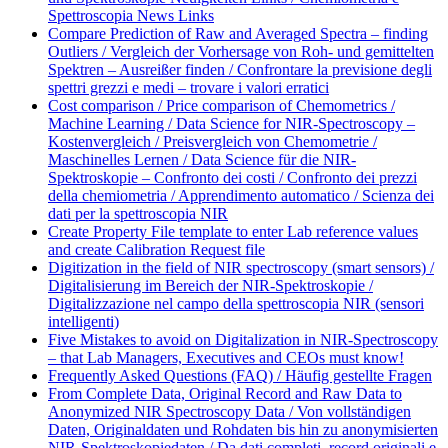
Spettroscopia News Links
Compare Prediction of Raw and Averaged Spectra – finding
Outliers / Vergleich der Vorhersage von Roh- und gemittelten
Spektren – Ausreißer finden / Confrontare la previsione degli
spettri grezzi e medi – trovare i valori erratici
Cost comparison / Price comparison of Chemometrics /
Machine Learning / Data Science for NIR-Spectroscopy –
Kostenvergleich / Preisvergleich von Chemometrie /
Maschinelles Lernen / Data Science für die NIR-
Spektroskopie – Confronto dei costi / Confronto dei prezzi
della chemiometria / Apprendimento automatico / Scienza dei
dati per la spettroscopia NIR
Create Property File template to enter Lab reference values
and create Calibration Request file
Digitization in the field of NIR spectroscopy (smart sensors) /
Digitalisierung im Bereich der NIR-Spektroskopie /
Digitalizzazione nel campo della spettroscopia NIR (sensori
intelligenti)
Five Mistakes to avoid on Digitalization in NIR-Spectroscopy
– that Lab Managers, Executives and CEOs must know!
Frequently Asked Questions (FAQ) / Häufig gestellte Fragen
From Complete Data, Original Record and Raw Data to
Anonymized NIR Spectroscopy Data / Von vollständigen
Daten, Originaldaten und Rohdaten bis hin zu anonymisierten
NIR-Spektroskopiedaten / Da dati completi, record originali e