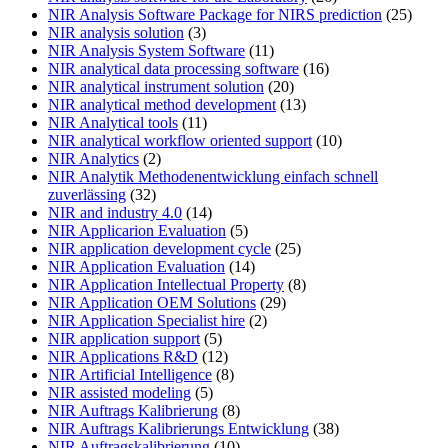
NIR Analysis Software Package for NIRS prediction
(25)
NIR analysis solution
(3)
NIR Analysis System Software
(11)
NIR analytical data processing software
(16)
NIR analytical instrument solution
(20)
NIR analytical method development
(13)
NIR Analytical tools
(11)
NIR analytical workflow oriented support
(10)
NIR Analytics
(2)
NIR Analytik Methodenentwicklung einfach schnell
zuverlässing
(32)
NIR and industry 4.0
(14)
NIR Applicarion Evaluation
(5)
NIR application development cycle
(25)
NIR Application Evaluation
(14)
NIR Application Intellectual Property
(8)
NIR Application OEM Solutions
(29)
NIR Application Specialist hire
(2)
NIR application support
(5)
NIR Applications R&D
(12)
NIR Artificial Intelligence
(8)
NIR assisted modeling
(5)
NIR Auftrags Kalibrierung
(8)
NIR Auftrags Kalibrierungs Entwicklung
(38)
NIR Auftragskalibrierung
(10)