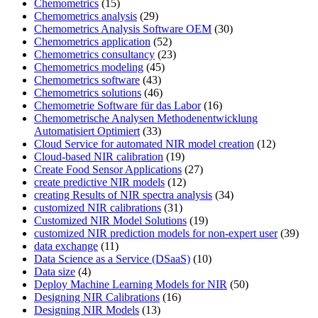
Chemometrics
(15)
Chemometrics analysis
(29)
Chemometrics Analysis Software OEM
(30)
Chemometrics application
(52)
Chemometrics consultancy
(23)
Chemometrics modeling
(45)
Chemometrics software
(43)
Chemometrics solutions
(46)
Chemometrie Software für das Labor
(16)
Chemometrische Analysen Methodenentwicklung
Automatisiert Optimiert
(33)
Cloud Service for automated NIR model creation
(12)
Cloud-based NIR calibration
(19)
Create Food Sensor Applications
(27)
create predictive NIR models
(12)
creating Results of NIR spectra analysis
(34)
customized NIR calibrations
(31)
Customized NIR Model Solutions
(19)
customized NIR prediction models for non-expert user
(39)
data exchange
(11)
Data Science as a Service (DSaaS)
(10)
Data size
(4)
Deploy Machine Learning Models for NIR
(50)
Designing NIR Calibrations
(16)
Designing NIR Models
(13)