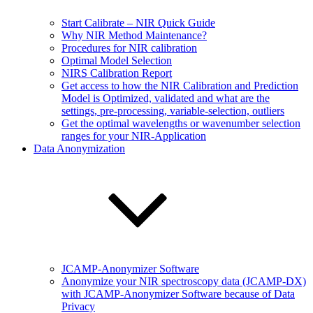
Start Calibrate – NIR Quick Guide
Why NIR Method Maintenance?
Procedures for NIR calibration
Optimal Model Selection
NIRS Calibration Report
Get access to how the NIR Calibration and Prediction
Model is Optimized, validated and what are the
settings, pre-processing, variable-selection, outliers
Get the optimal wavelengths or wavenumber selection
ranges for your NIR-Application
Data Anonymization
JCAMP-Anonymizer Software
Anonymize your NIR spectroscopy data (JCAMP-DX)
with JCAMP-Anonymizer Software because of Data
Privacy