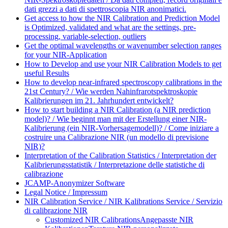
dati grezzi a dati di spettroscopia NIR anonimatici.
Get access to how the NIR Calibration and Prediction Model
is Optimized, validated and what are the settings, pre-
processing, variable-selection, outliers
Get the optimal wavelengths or wavenumber selection ranges
for your NIR-Application
How to Develop and use your NIR Calibration Models to get
useful Results
How to develop near-infrared spectroscopy calibrations in the
21st Century? / Wie werden Nahinfrarotspektroskopie
Kalibrierungen im 21. Jahrhundert entwickelt?
How to start building a NIR Calibration (a NIR prediction
model)? / Wie beginnt man mit der Erstellung einer NIR-
Kalibrierung (ein NIR-Vorhersagemodell)? / Come iniziare a
costruire una Calibrazione NIR (un modello di previsione
NIR)?
Interpretation of the Calibration Statistics / Interpretation der
Kalibrierungsstatistik / Interpretazione delle statistiche di
calibrazione
JCAMP-Anonymizer Software
Legal Notice / Impressum
NIR Calibration Service / NIR Kalibrations Service / Servizio
di calibrazione NIR
Customized NIR Calibrations
Angepasste NIR