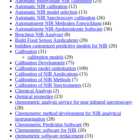
Automatic multivariate NIR calibration
(23)
Automatic NIR calibration
(12)
Automatic NIR model selection
(13)
Automatic NIR Spectroscopy calibration
(26)
Automatisierte NIR Methoden Entwicklung
(44)
Automatisierte NIR-Spektroskopie Software
(36)
Benchtop NIR Analyzer
(8)
Build Food Sensor Applications
(29)
building customized predictive models for NIR
(20)
Calibration
(31)
calibration models
(29)
Calibration Development
(75)
Calibration model optimization
(109)
Calibration of NIR Applications
(15)
Calibration of NIR Methods
(7)
Calibration of NIR Spectrometers
(12)
Chemical Analysis
(2)
chemical properties
(23)
chemometric analysis service for near infrared spectroscopy
(28)
Chemometric method development for NIR analytical
instrumentation
(28)
Chemometric Prediction Software
(9)
Chemometric software for NIR
(20)
chemometric software replacement
(33)