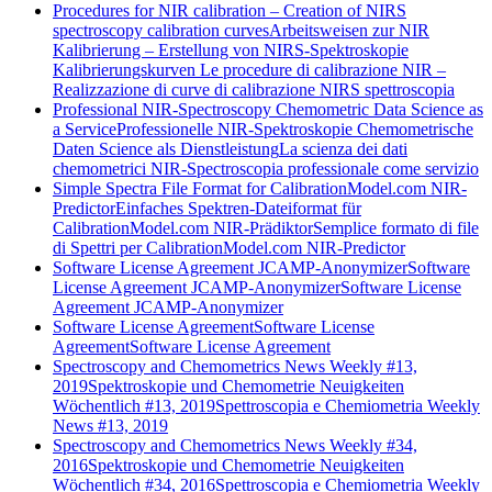
Procedures for NIR calibration – Creation of NIRS
spectroscopy calibration curves
Arbeitsweisen zur NIR
Kalibrierung – Erstellung von NIRS-Spektroskopie
Kalibrierungskurven
Le procedure di calibrazione NIR –
Realizzazione di curve di calibrazione NIRS spettroscopia
Professional NIR-Spectroscopy Chemometric Data Science as
a Service
Professionelle NIR-Spektroskopie Chemometrische
Daten Science als Dienstleistung
La scienza dei dati
chemometrici NIR-Spectroscopia professionale come servizio
Simple Spectra File Format for CalibrationModel.com NIR-
Predictor
Einfaches Spektren-Dateiformat für
CalibrationModel.com NIR-Prädiktor
Semplice formato di file
di Spettri per CalibrationModel.com NIR-Predictor
Software License Agreement JCAMP-Anonymizer
Software
License Agreement JCAMP-Anonymizer
Software License
Agreement JCAMP-Anonymizer
Software License Agreement
Software License
Agreement
Software License Agreement
Spectroscopy and Chemometrics News Weekly #13,
2019
Spektroskopie und Chemometrie Neuigkeiten
Wöchentlich #13, 2019
Spettroscopia e Chemiometria Weekly
News #13, 2019
Spectroscopy and Chemometrics News Weekly #34,
2016
Spektroskopie und Chemometrie Neuigkeiten
Wöchentlich #34, 2016
Spettroscopia e Chemiometria Weekly