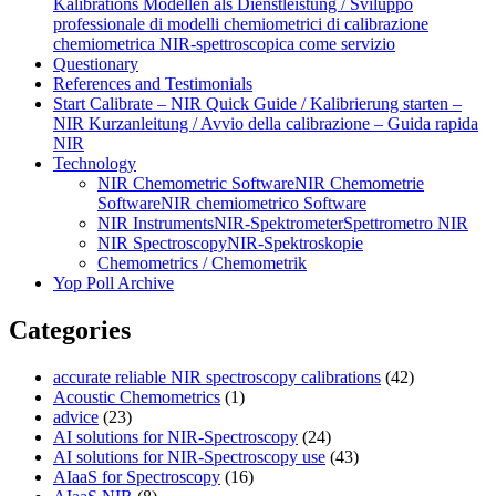
Kalibrations Modellen als Dienstleistung / Sviluppo
professionale di modelli chemiometrici di calibrazione
chemiometrica NIR‑spettroscopica come servizio
Questionary
References and Testimonials
Start Calibrate – NIR Quick Guide / Kalibrierung starten –
NIR Kurzanleitung / Avvio della calibrazione – Guida rapida
NIR
Technology
NIR Chemometric Software
NIR Chemometrie
Software
NIR chemiometrico Software
NIR Instruments
NIR-Spektrometer
Spettrometro NIR
NIR Spectroscopy
NIR-Spektroskopie
Chemometrics / Chemometrik
Yop Poll Archive
Categories
accurate reliable NIR spectroscopy calibrations
(42)
Acoustic Chemometrics
(1)
advice
(23)
AI solutions for NIR-Spectroscopy
(24)
AI solutions for NIR-Spectroscopy use
(43)
AIaaS for Spectroscopy
(16)