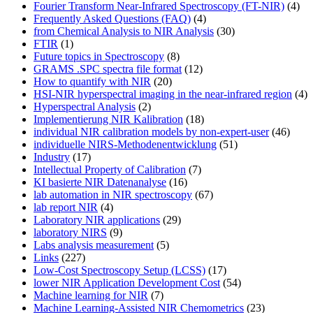
Fourier Transform Near-Infrared Spectroscopy (FT-NIR)
(4)
Frequently Asked Questions (FAQ)
(4)
from Chemical Analysis to NIR Analysis
(30)
FTIR
(1)
Future topics in Spectroscopy
(8)
GRAMS .SPC spectra file format
(12)
How to quantify with NIR
(20)
HSI-NIR hyperspectral imaging in the near-infrared region
(4)
Hyperspectral Analysis
(2)
Implementierung NIR Kalibration
(18)
individual NIR calibration models by non-expert-user
(46)
individuelle NIRS-Methodenentwicklung
(51)
Industry
(17)
Intellectual Property of Calibration
(7)
KI basierte NIR Datenanalyse
(16)
lab automation in NIR spectroscopy
(67)
lab report NIR
(4)
Laboratory NIR applications
(29)
laboratory NIRS
(9)
Labs analysis measurement
(5)
Links
(227)
Low-Cost Spectroscopy Setup (LCSS)
(17)
lower NIR Application Development Cost
(54)
Machine learning for NIR
(7)
Machine Learning-Assisted NIR Chemometrics
(23)