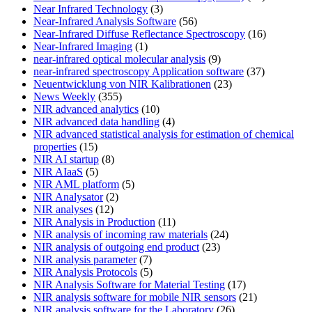
Near Infrared Technology
(3)
Near-Infrared Analysis Software
(56)
Near-Infrared Diffuse Reflectance Spectroscopy
(16)
Near-Infrared Imaging
(1)
near-infrared optical molecular analysis
(9)
near-infrared spectroscopy Application software
(37)
Neuentwicklung von NIR Kalibrationen
(23)
News Weekly
(355)
NIR advanced analytics
(10)
NIR advanced data handling
(4)
NIR advanced statistical analysis for estimation of chemical
properties
(15)
NIR AI startup
(8)
NIR AIaaS
(5)
NIR AML platform
(5)
NIR Analysator
(2)
NIR analyses
(12)
NIR Analysis in Production
(11)
NIR analysis of incoming raw materials
(24)
NIR analysis of outgoing end product
(23)
NIR analysis parameter
(7)
NIR Analysis Protocols
(5)
NIR Analysis Software for Material Testing
(17)
NIR analysis software for mobile NIR sensors
(21)
NIR analysis software for the Laboratory
(26)