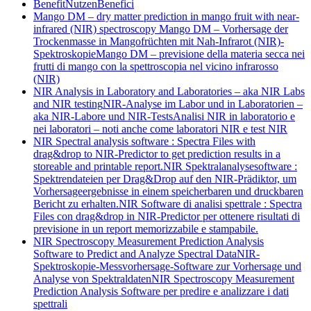
Benefit
Nutzen
Benefici
Mango DM – dry matter prediction in mango fruit with near-
infrared (NIR) spectroscopy
Mango DM – Vorhersage der
Trockenmasse in Mangofrüchten mit Nah-Infrarot (NIR)-
Spektroskopie
Mango DM – previsione della materia secca nei
frutti di mango con la spettroscopia nel vicino infrarosso
(NIR)
NIR Analysis in Laboratory and Laboratories – aka NIR Labs
and NIR testing
NIR-Analyse im Labor und in Laboratorien –
aka NIR-Labore und NIR-Tests
Analisi NIR in laboratorio e
nei laboratori – noti anche come laboratori NIR e test NIR
NIR Spectral analysis software : Spectra Files with
drag&drop to NIR-Predictor to get prediction results in a
storeable and printable report.
NIR Spektralanalysesoftware :
Spektrendateien per Drag&Drop auf den NIR-Prädiktor, um
Vorhersageergebnisse in einem speicherbaren und druckbaren
Bericht zu erhalten.
NIR Software di analisi spettrale : Spectra
Files con drag&drop in NIR-Predictor per ottenere risultati di
previsione in un report memorizzabile e stampabile.
NIR Spectroscopy Measurement Prediction Analysis
Software to Predict and Analyze Spectral Data
NIR-
Spektroskopie-Messvorhersage-Software zur Vorhersage und
Analyse von Spektraldaten
NIR Spectroscopy Measurement
Prediction Analysis Software per predire e analizzare i dati
spettrali